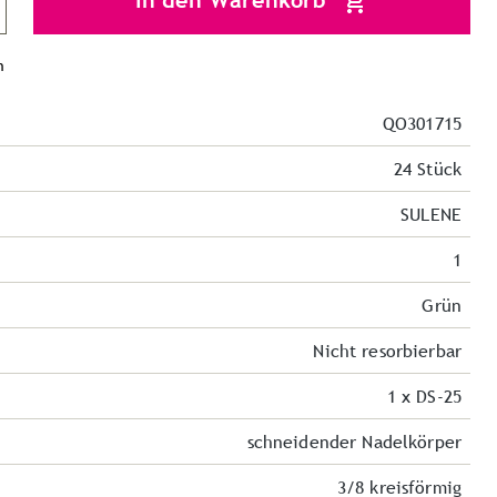
In den Warenkorb
n
QO301715
24 Stück
SULENE
1
Grün
Nicht resorbierbar
1 x DS-25
schneidender Nadelkörper
3/8 kreisförmig