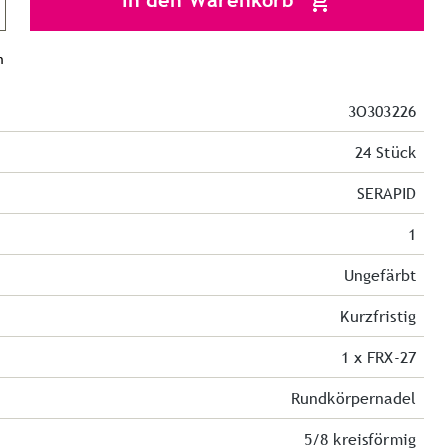
In den Warenkorb
n
3O303226
24 Stück
SERAPID
1
Ungefärbt
Kurzfristig
1 x FRX-27
Rundkörpernadel
5/8 kreisförmig