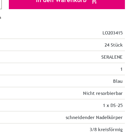
In den Warenkorb
n
LO203415
24 Stück
SERALENE
1
Blau
Nicht resorbierbar
1 x DS-25
schneidender Nadelkörper
3/8 kreisförmig