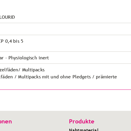
LOURID
EP 0,4 bis 5
ar - Physiologisch inert
zelfäden/ Multipacks
lfäden / Multipacks mit und ohne Pledgets / prämierte
onen
Produkte
Nahtmaterial