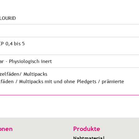
LOURID
EP 0,4 bis 5
ar - Physiologisch inert
zelfäden/ Multipacks
lfäden / Multipacks mit und ohne Pledgets / prämierte
onen
Produkte
Nahtmaterial