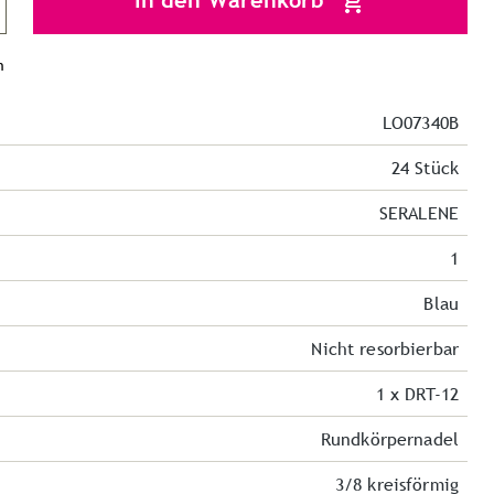
In den Warenkorb
n
LO07340B
24 Stück
SERALENE
1
Blau
Nicht resorbierbar
1 x DRT-12
Rundkörpernadel
3/8 kreisförmig