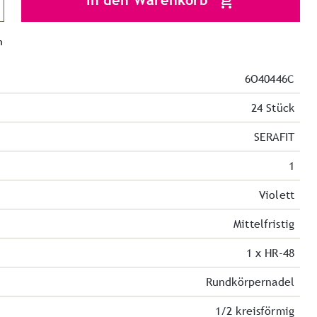
In den Warenkorb
n
6O40446C
24 Stück
SERAFIT
1
Violett
Mittelfristig
1 x HR-48
Rundkörpernadel
1/2 kreisförmig