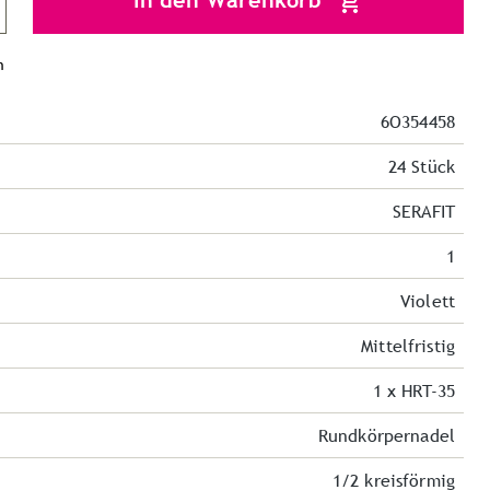
In den Warenkorb
n
6O354458
24 Stück
SERAFIT
1
Violett
Mittelfristig
1 x HRT-35
Rundkörpernadel
1/2 kreisförmig