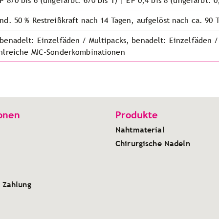
P 8/0 bis 6 (ungefärbt: 6/0 bis 1) | EP 0,4 bis 8 (ungefärbt: 0,
nd. 50 % Restreißkraft nach 14 Tagen, aufgelöst nach ca. 90 
benadelt: Einzelfäden / Multipacks, benadelt: Einzelfäden /
hlreiche MIC-Sonderkombinationen
onen
Produkte
Nahtmaterial
Chirurgische Nadeln
 Zahlung