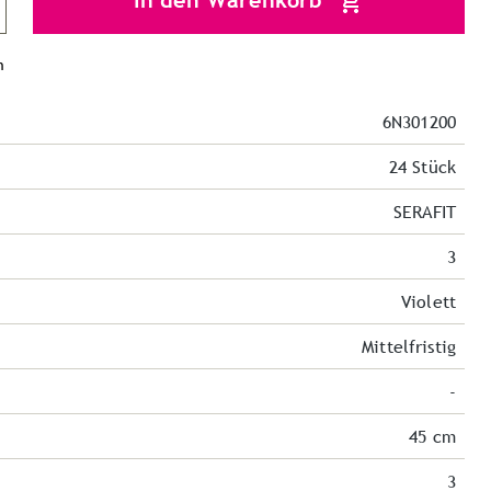
In den Warenkorb
n
6N301200
24 Stück
SERAFIT
3
Violett
Mittelfristig
-
45 cm
3