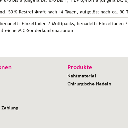
P 8/0 bis 6 (ungefärbt: 6/0 bis 1) | EP 0,4 bis 8 (ungefärbt: 0,
nd. 50 % Restreißkraft nach 14 Tagen, aufgelöst nach ca. 90 
benadelt: Einzelfäden / Multipacks, benadelt: Einzelfäden /
hlreiche MIC-Sonderkombinationen
onen
Produkte
Nahtmaterial
Chirurgische Nadeln
 Zahlung