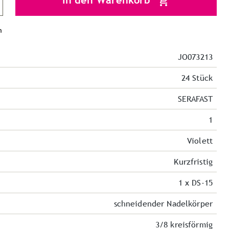
In den Warenkorb
n
JO073213
24 Stück
SERAFAST
1
Violett
Kurzfristig
1 x DS-15
schneidender Nadelkörper
3/8 kreisförmig