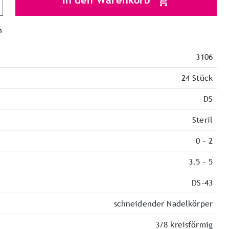
In den Warenkorb
n
3106
24 Stück
DS
Steril
0 - 2
3.5 - 5
DS-43
schneidender Nadelkörper
3/8 kreisförmig