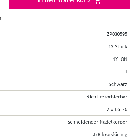
In den Warenkorb
n
ZP030595
12 Stück
NYLON
1
Schwarz
Nicht resorbierbar
2 x DSL-6
schneidender Nadelkörper
3/8 kreisförmig