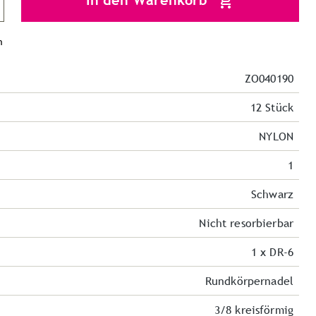
In den Warenkorb
n
ZO040190
12 Stück
NYLON
1
Schwarz
Nicht resorbierbar
1 x DR-6
Rundkörpernadel
3/8 kreisförmig